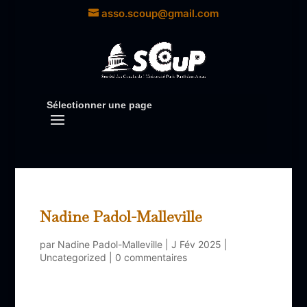
asso.scoup@gmail.com
Sélectionner une page
Nadine Padol-Malleville
par
Nadine Padol-Malleville
|
J Fév 2025
|
Uncategorized
|
0 commentaires