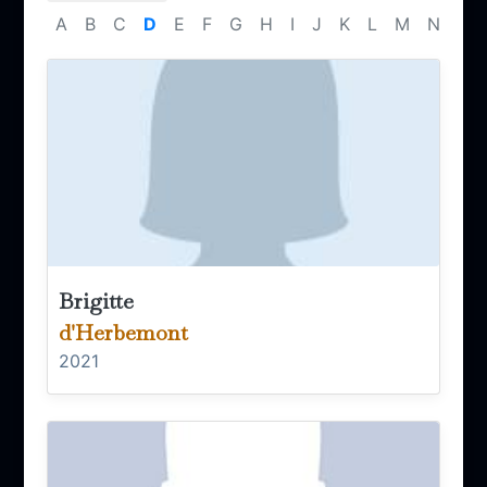
A
B
C
D
E
F
G
H
I
J
K
L
M
N
O
Brigitte
d'Herbemont
2021