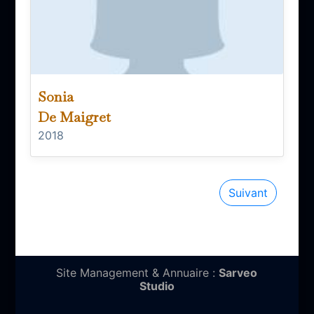
Sonia
De Maigret
2018
Suivant
Site Management & Annuaire :
Sarveo
Studio