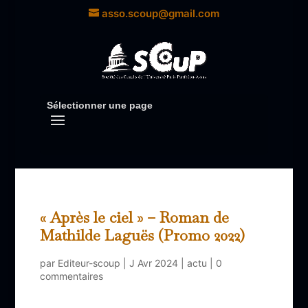
asso.scoup@gmail.com
Sélectionner une page
« Après le ciel » – Roman de
Mathilde Laguës (Promo 2022)
par
Editeur-scoup
|
J Avr 2024
|
actu
|
0
commentaires