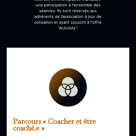
une participation à l'ensemble des
séances. Ils sont réservés aux
adhérents de l’association à jour de
cotisation et ayant souscrit à l'offre
"Activités".
Parcours « Coacher et être
coaché.e »