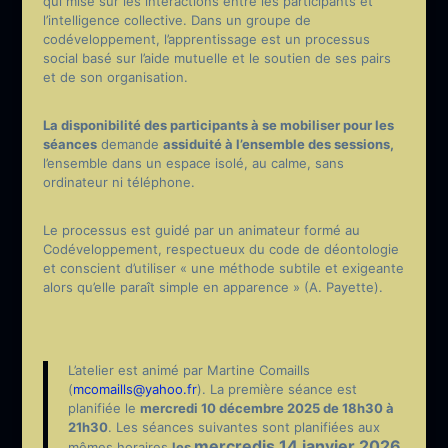
qui mise sur les interactions entre les participants et
l’intelligence collective. Dans un groupe de
codéveloppement, l’apprentissage est un processus
social basé sur l’aide mutuelle et le soutien de ses pairs
et de son organisation.
La disponibilité des participants à se mobiliser pour les
séances
demande
a
ssiduité à l’ensemble des sessions,
l’ensemble dans un espace isolé, au calme, sans
ordinateur ni téléphone.
Le processus est guidé par un animateur formé au
Codéveloppement, respectueux du code de déontologie
et conscient d’utiliser « une méthode subtile et exigeante
alors qu’elle paraît simple en apparence » (A. Payette).
L’atelier est animé par Martine Comaills
(
mcomaills@yahoo.fr
). La première séance est
planifiée le
mercredi 10 décembre 2025 de 18h30 à
21h30
. Les séances suivantes sont planifiées aux
mercredis 14
janvier 2026,
mêmes horaires
les