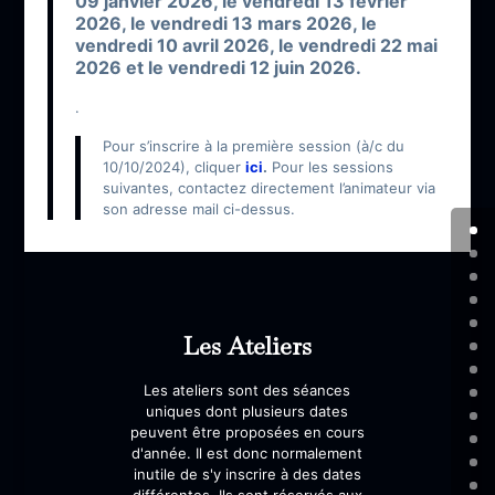
09 janvier 2026, le v
endredi 13 février
2026, le v
endredi 13 mars 2026, le
v
endredi 10 avril 2026, le v
endredi 22 mai
2026 et le v
endredi 12 juin 2026.
.
Pour s’inscrire à la première session (à/c du
10/10/2024), cliquer
ici
.
Pour les sessions
suivantes, contactez directement l’animateur via
son adresse mail ci-dessus.
Les Ateliers
Les ateliers sont des séances
uniques dont plusieurs dates
peuvent être proposées en cours
d'année. Il est donc normalement
inutile de s'y inscrire à des dates
différentes. Ils sont réservés aux