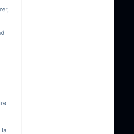
rer,
nd
ire
 la