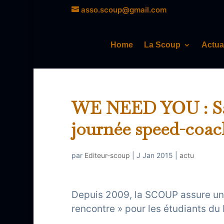
asso.scoup@gmail.com
Home
La Scoup
Actua
WE NEED YOU : Same
journée speed-coac
par
Editeur-scoup
|
J Jan 2015
|
actu
Depuis 2009, la SCOUP assure un a
rencontre » pour les étudiants du