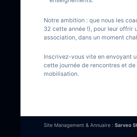
enseignements.
Notre ambition : que nous les coa
32 cette année !), pour leur offrir
association, dans un moment chal
Inscrivez-vous vite en envoyant 
cette journée de rencontres et de
mobilisation.
Site Management & Annuaire :
Sarveo S