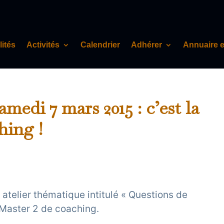
lités
Activités
Calendrier
Adhérer
Annuaire 
di 7 mars 2015 : c’est la
hing !
telier thématique intitulé « Questions de
 Master 2 de coaching.