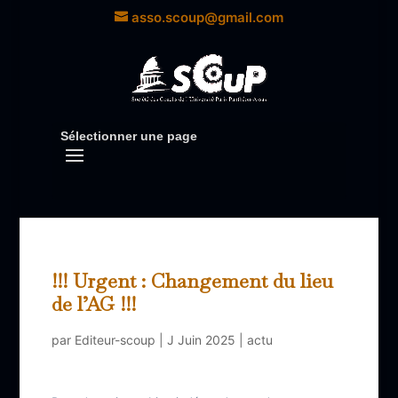
asso.scoup@gmail.com
Sélectionner une page
!!! Urgent : Changement du lieu
de l’AG !!!
par
Editeur-scoup
|
J Juin 2025
|
actu