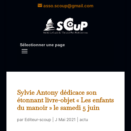
asso.scoup@gmail.com
Sélectionner une page
Sylvie Antony dédicace son
étonnant livre-objet « Les enfants
du manoir » le samedi 5 juin
par
Editeur-scoup
|
J Mai 2021
|
actu