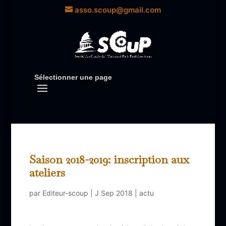
asso.scoup@gmail.com
Sélectionner une page
Saison 2018-2019: inscription aux
ateliers
par
Editeur-scoup
|
J Sep 2018
|
actu