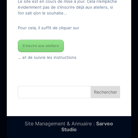
Le site est en cours de mise à jour. Cela n’empêche
évidemment pas de s’iinscrire déjà aux ateliers, si
l’on sait q’on le souhaite…
Pour cela, il suffit de cliquer sur
S’incrire aux ateliers
… et de suivre les instructions
Site Management & Annuaire :
Sarveo
Studio