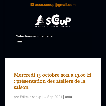
asso.scoup@gmail.com
Sélectionner une page
Mercredi 13 octobre 2021 à 19.00 H
: présentation des ateliers de la
saison
par
Editeur-scoup
|
J Sep 2021
|
actu