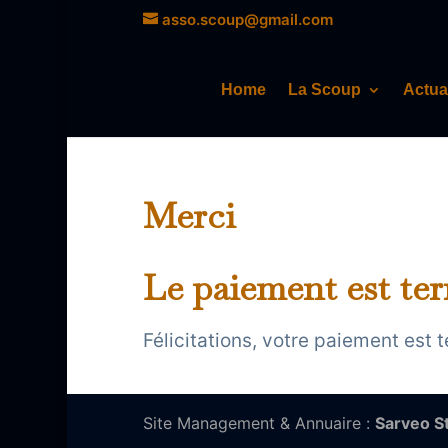
asso.scoup@gmail.com
Home
La Scoup
Actua
Merci
Le paiement est te
Félicitations, votre paiement est t
Site Management & Annuaire :
Sarveo S