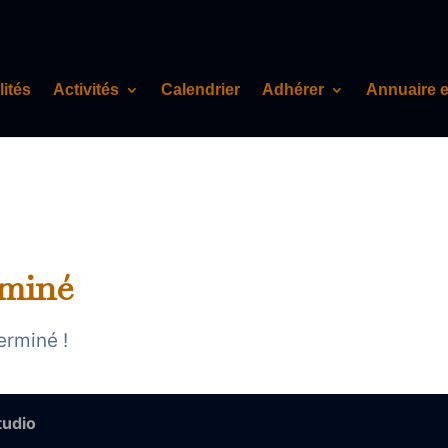
lités
Activités
Calendrier
Adhérer
Annuaire 
rminé
erminé !
tudio