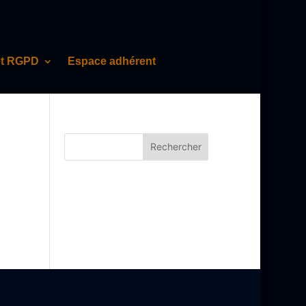
et RGPD
Espace adhérent