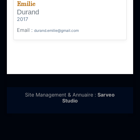
Emilie
Durand
2017
Email
:
durand.emilie@gmail.com
Site Management & Annuaire :
Sarveo
Studio