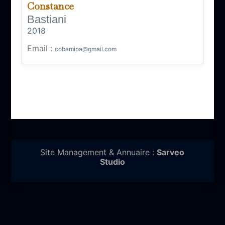
Constance
Bastiani
2018
Email
:
cobamipa@gmail.com
Site Management & Annuaire :
Sarveo
Studio