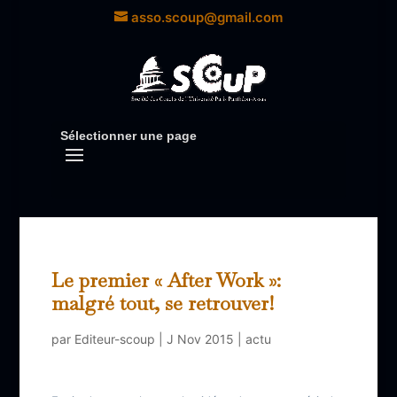
asso.scoup@gmail.com
Sélectionner une page
Le premier « After Work »:
malgré tout, se retrouver!
par
Editeur-scoup
|
J Nov 2015
|
actu