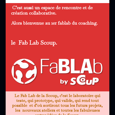
C’est aussi un espace de rencontre et de
création collaborative.
Alors bienvenue au 1er fablab du coaching.
le Fab Lab Scoup.
Le Fab Lab de la Scoup, c’est le laboratoire qui
teste, qui prototype, qui valide, qui rend tout
possible et d’où sortiront tous les futurs projets,
les nouveaux ateliers et toutes les fabuleuses