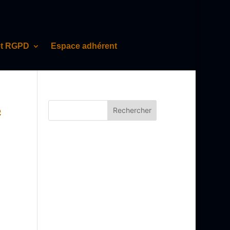
et RGPD
Espace adhérent
e