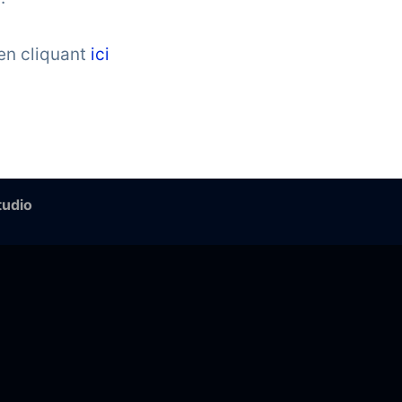
en cliquant
ici
tudio