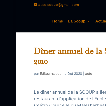
asso.scoup@gmail.com
Home
La Scoup
Actua
Dîner annuel de la
2010
par
Editeur-scoup
|
J Oct 2020
|
actu
Le dîner annuel de la SCOUP a lie
restaurant d’application de l’Eco
(métro Courcelle ou Malesherbes)