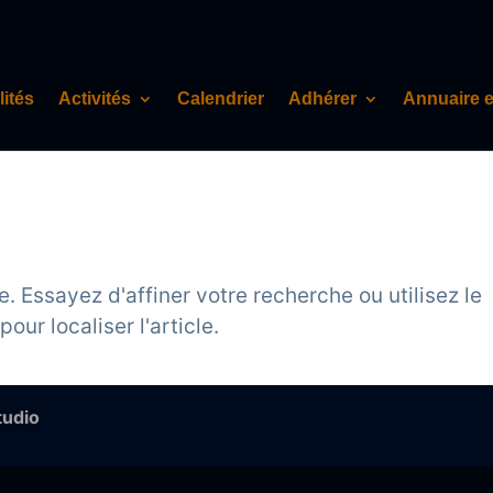
lités
Activités
Calendrier
Adhérer
Annuaire 
 Essayez d'affiner votre recherche ou utilisez le
ur localiser l'article.
tudio