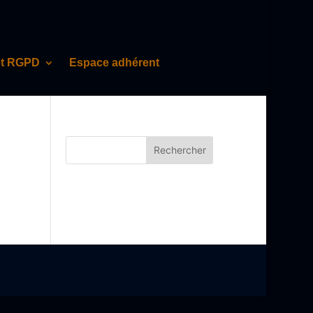
et RGPD
Espace adhérent