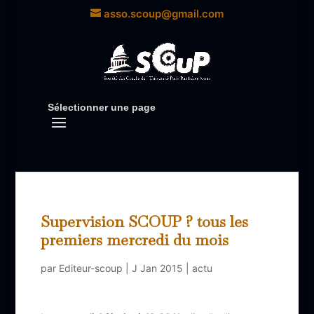
asso.scoup@gmail.com
Sélectionner une page
Supervision SCOUP ? tous les
premiers mercredi du mois
par
Editeur-scoup
|
J Jan 2015
|
actu