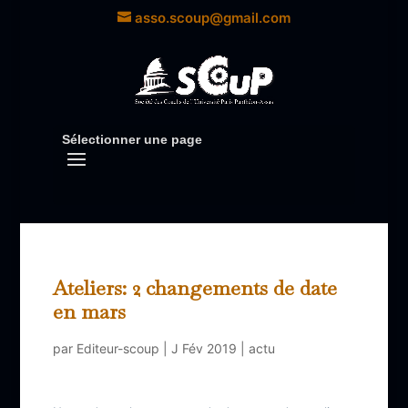
asso.scoup@gmail.com
Sélectionner une page
Ateliers: 2 changements de date
en mars
par
Editeur-scoup
|
J Fév 2019
|
actu