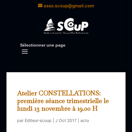
asso.scoup@gmail.com
Sélectionner une page
Atelier CONSTELLATIONS:
première séance trimestrielle le
lundi 13 novembre à 19.00 H
par
Editeur-scoup
|
J Oct 2017
|
actu