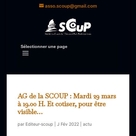
asso.scoup@gmail.com
Sélectionner une page
AG de la SCOUP : Mardi 29 mars
à 19.00 H. Et cotiser, pour être
visible…
par
Editeur-scoup
|
J Fév 2022
|
actu